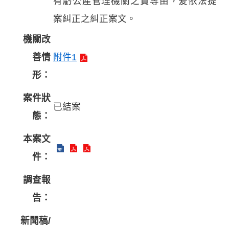
有虧公產管理機關之責等由，爰依法提
案糾正之糾正案文。
機關改
善情
附件1
形：
案件狀
已結案
態：
本案文
件：
調查報
告：
新聞稿/