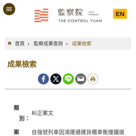
:::
跳到主要內容區塊
EN
:::
首頁
監察成果查詢
成果檢索
成果檢索
類
糾正案文
別：
案
自強號列車因鴻運通運貨櫃車衝撞鐵道