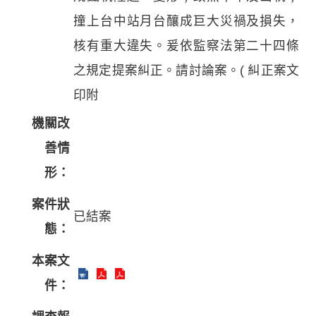
撞上台中站月台釀成巨大災禍及損失，
核有重大違失。爰依監察法第二十四條
之規定提案糾正。請討論案。( 糾正案文
印附
機關改
善情
形：
案件狀
已結案
態：
本案文
件：