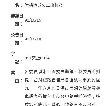
名：
陸橋造成火車出軌案
審議日
91/10/15
期：
公告日
91/10/18
期：
字
091交正0014
號：
呂委員溪木、黃委員勤鎮、林委員將財
案
提：台灣鐵路管理局自強號列車於民國
由：
九十一年八月九日清晨因鴻運通運貨櫃
車超高衝撞台中市台中路鐵道陸橋﹐造
成鐵軌隆起、變形﹐致煞車不及出軌﹐