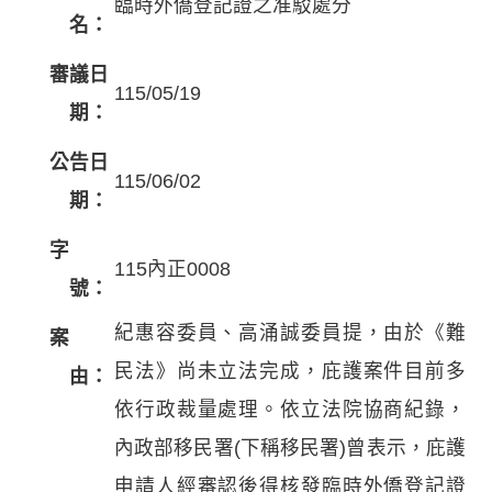
臨時外僑登記證之准駁處分
名：
審議日
115/05/19
期：
公告日
115/06/02
期：
字
115內正0008
號：
紀惠容委員、高涌誠委員提，由於《難
案
民法》尚未立法完成，庇護案件目前多
由：
依行政裁量處理。依立法院協商紀錄，
內政部移民署(下稱移民署)曾表示，庇護
申請人經審認後得核發臨時外僑登記證