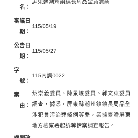
屏東縣潮州鎮鎮長周品全貪瀆案
名：
審議日
115/05/19
期：
公告日
115/05/27
期：
字
115內調0022
號：
蔡崇義委員、陳景峻委員、郭文東委員
案
調查，據悉，屏東縣潮州鎮鎮長周品全
由：
涉犯貪污治罪條例等罪，業據臺灣屏東
地方檢察署起訴等情案調查報告。