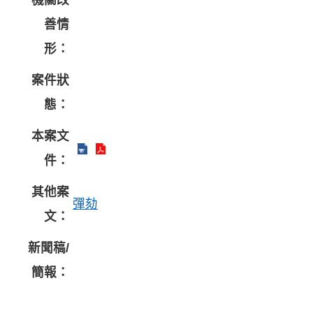
機關改
善情
形：
案件狀
態：
本案文
件：
其他案
彈劾
文：
新聞稿/
簡報：