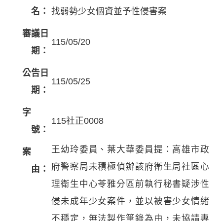
名：
找弱勢少女個資並予性侵害案
審議日
115/05/20
期：
公告日
115/05/25
期：
字
115社正0008
號：
王幼玲委員、葉大華委員提：高雄市政
案
府警察局未積極偵辦該府衛生局社區心
由：
理衛生中心苓雅分區前執行秘書疑涉性
侵未成年少女案件，並以被害少女情緒
不穩定，無法製作筆錄為由，未協請專