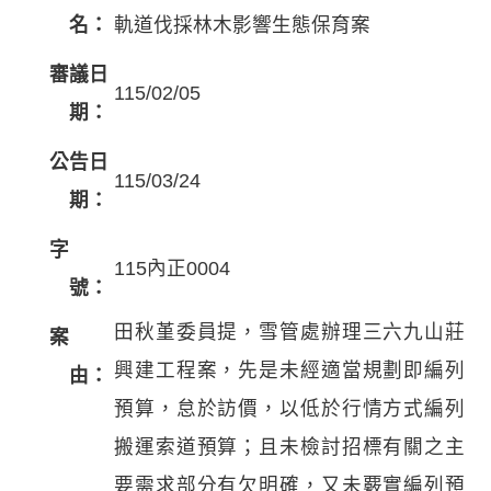
名：
軌道伐採林木影響生態保育案
審議日
115/02/05
期：
公告日
115/03/24
期：
字
115內正0004
號：
田秋堇委員提，雪管處辦理三六九山莊
案
興建工程案，先是未經適當規劃即編列
由：
預算，怠於訪價，以低於行情方式編列
搬運索道預算；且未檢討招標有關之主
要需求部分有欠明確，又未覈實編列預