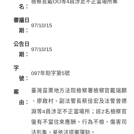
檢察官戴OO等4員涉足不正當場所案
名：
審議日
97/10/15
期：
公告日
97/10/15
期：
字
097年劾字第5號
號：
臺灣苗栗地方法院檢察署檢察官戴瑞麒
案
、廖啟村、副法警長蔡佳宏及法警曾德
由：
淵等4員涉足不正當場所；該2名檢察官
復有不當往來應酬，行為不檢，傷害司
法形象，爰依法提案彈劾。