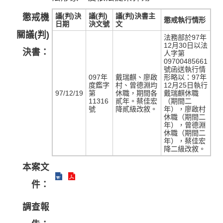
議(判)決
議(判)
議(判)決書主
懲戒機
懲戒執行情形
日期
決文號
文
關議(判)
法務部於97年
12月30日以法
決書：
人字第
09700485661
號函送執行情
097年
戴瑞麒、廖啟
形略以：97年
度鑑字
村、曾德淵均
12月25日執行
97/12/19
第
休職，期間各
戴瑞麒休職
11316
貳年。蔡佳宏
（期間二
號
降貳級改敘。
年），廖啟村
休職（期間二
年），曾德淵
休職（期間二
年），蔡佳宏
降二級改敘。
本案文
件：
調查報