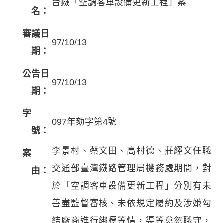
台鐵「空調客車設備更新工程」案
名：
審議日
97/10/13
期：
公告日
97/10/13
期：
字
097年劾字第4號
號：
李景村、蔡文田、高村德、莊經文任職
案
交通部臺灣鐵路管理局機務處期間，對
由：
於「空調客車設備更新工程」分別有未
善盡監督審核、未依規定履約及涉嫌勾
結廠商進行綁標等情，渠等怠忽職守，