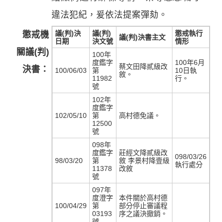
違法犯紀，爰依法提案彈劾。
議(判)決
議(判)
懲戒執行
懲戒機
議(判)決書主文
日期
決文號
情形
關議(判)
100年
度鑑字
100年6月
蔡文田降貳級改
決書：
100/06/03
第
10日執
敘。
11982
行。
號
102年
度鑑字
102/05/10
第
高村德免議。
12500
號
098年
度鑑字
莊經文降貳級改
098/03/26
98/03/20
第
敘 李景村降壹級
執行處分
11378
改敘
號
097年
度澄字
本件關於高村德
100/04/29
第
部分停止審議程
03193
序之議決撤銷。
號