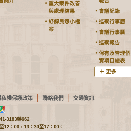
會簡介
報告
重大案件改善
與處理結果
會議紀錄
紓解民怨小檔
巡察行事曆
案
會議行事曆
巡察報告
保有及管理個
資項目總表
更多
隱私權保護政策
聯絡我們
交通資訊
1-3183轉662
2：00，13：30至17：00。