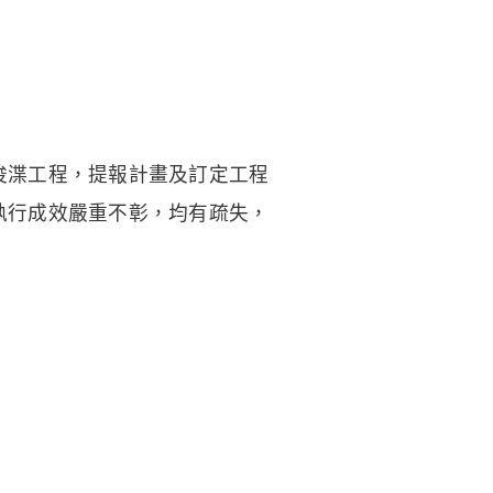
浚渫工程，提報計畫及訂定工程
執行成效嚴重不彰，均有疏失，