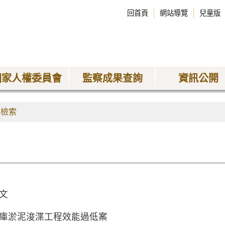
回首頁
網站導覽
兒童版
國家人權委員會
監察成果查詢
資訊公開
果檢索
文
庫淤泥浚渫工程效能過低案