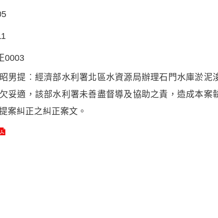
05
11
正0003
昭男提︰經濟部水利署北區水資源局辦理石門水庫淤泥
欠妥適，該部水利署未善盡督導及協助之責，造成本案
提案糾正之糾正案文。