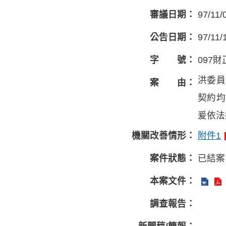
審議日期：
97/11/
公告日期：
97/11/
字 號：
097財
洪委員
案 由：
契約均
爰依法
機關改善情形：
附件1
案件狀態：
已結案
本案文件：
調查報告：