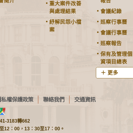
會簡介
報告
重大案件改善
與處理結果
會議紀錄
紓解民怨小檔
巡察行事曆
案
會議行事曆
巡察報告
保有及管理個
資項目總表
更多
隱私權保護政策
聯絡我們
交通資訊
1-3183轉662
2：00，13：30至17：00。