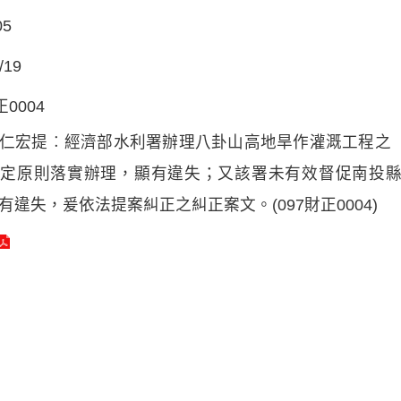
05
/19
正0004
仁宏提︰經濟部水利署辦理八卦山高地旱作灌溉工程之
核定原則落實辦理，顯有違失；又該署未有效督促南投
有違失，爰依法提案糾正之糾正案文。(097財正0004)