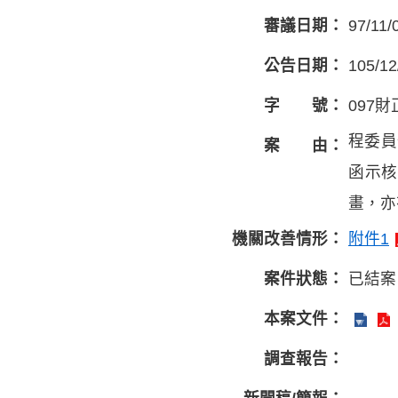
審議日期：
97/11/
公告日期：
105/12
字 號：
097財
程委員
案 由：
函示
畫，亦
機關改善情形：
附件1
案件狀態：
已結案
本案文件：
調查報告：