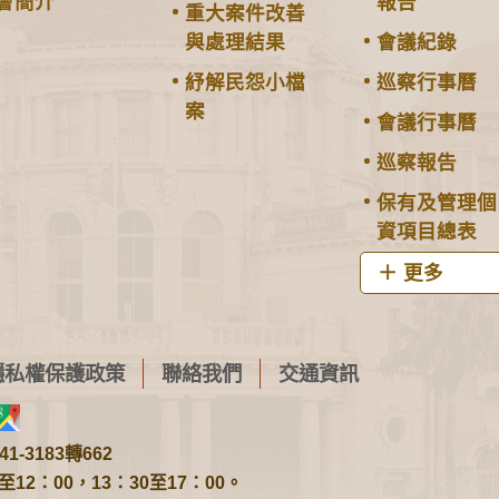
會簡介
報告
重大案件改善
與處理結果
會議紀錄
紓解民怨小檔
巡察行事曆
案
會議行事曆
巡察報告
保有及管理個
資項目總表
更多
隱私權保護政策
聯絡我們
交通資訊
1-3183轉662
2：00，13：30至17：00。