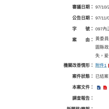
審議日期：
97/10/
公告日期：
97/11/
字 號：
097內
黃委員
案 由：
園縣政
失，爰
機關改善情形：
附件1
案件狀態：
已結案
本案文件：
調查報告：