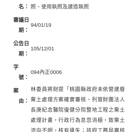
名：
照、使用執照及建造執照
審議日
94/01/19
期：
公告日
105/12/01
期：
字
094內正0006
號：
林委員將財提「桃園縣政府未依營建廢
案
棄土處理方案確實審核、列管財團法人
由：
長庚紀念醫院復健分院整地工程之棄土
處理計畫，行政行為怠忽消極，致棄土
流向不明，核有違失；該府工務局審核