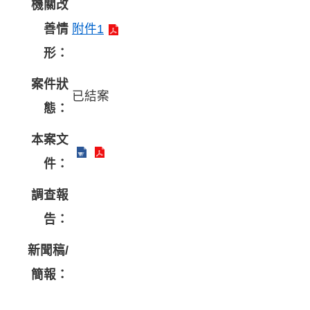
機關改
善情
附件1
形：
案件狀
已結案
態：
本案文
件：
調查報
告：
新聞稿/
簡報：