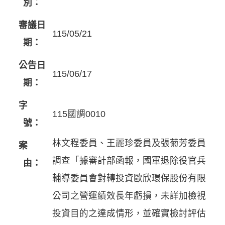
別：
審議日
115/05/21
期：
公告日
115/06/17
期：
字
115國調0010
號：
林文程委員、王麗珍委員及張菊芳委員
案
調查「據審計部函報，國軍退除役官兵
由：
輔導委員會對轉投資歐欣環保股份有限
公司之營運績效長年虧損，未詳加檢視
投資目的之達成情形，並確實檢討評估