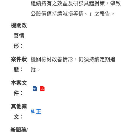
繼續持有之效益及研謀具體對策，肇致
公股價值持續減損等情。」之報告。
機關改
善情
形：
案件狀
機關檢討改善情形，仍須持續定期追
態：
蹤。
本案文
件：
其他案
糾正
文：
新聞稿/