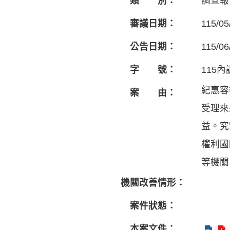
類 別：
調查報
審議日期：
115/05
公告日期：
115/06
字 號：
115內
紀惠容
案 由：
受理來
益。究
權利國
等機關
機關改善情形：
案件狀態：
本案文件：