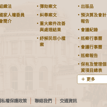
組織法
彈劾案文
出版品
國家人權委員
糾舉案文
預決算及會計
會簡介
報告
重大案件改善
與處理結果
會議紀錄
紓解民怨小檔
巡察行事曆
案
會議行事曆
巡察報告
保有及管理個
資項目總表
更多
隱私權保護政策
聯絡我們
交通資訊