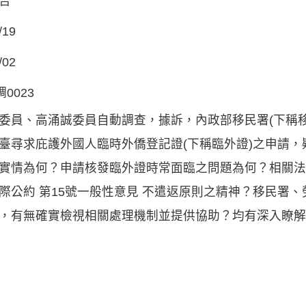
告
/19
/02
調0023
委員、高涌誠委員自動調查，據訴，內政部移民署(下稱移民
臺尋求庇護外國人臨時外僑登記證(下稱臨外證)之申請
實情為何？申請核發臨外證時常面臨之問題為何？相關法
際公約 第15號一般性意見 不遣返原則之精神？移民署
，有無確實檢視相關處理機制並提供協助？均有深入瞭解