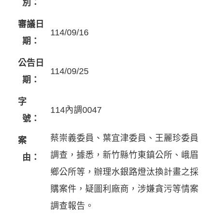
別：
審議日
114/09/16
期：
公告日
114/09/25
期：
字
114內調0047
號：
蔡崇義委員、葉宜津委員、王麗珍委員
案
調查，據悉，新竹縣竹東鎮公所、峨眉
由：
鄉公所等，辦理水銀路燈汰換計畫之採
購案件，疑圖利廠商，涉嫌貪污等情案
調查報告。