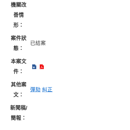
機關改
善情
形：
案件狀
已結案
態：
本案文
件：
其他案
彈劾
糾正
文：
新聞稿/
簡報：