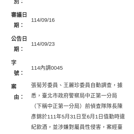
別：
審議日
114/09/16
期：
公告日
114/09/23
期：
字
114內調0045
號：
張菊芳委員、王麗珍委員自動調查，據
案
悉，臺北市政府警察局中正第一分局
由：
（下稱中正第一分局）前偵查隊隊長陳
彥錦於111年5月31日至6月1日值勤時違
紀飲酒，並涉嫌對屬員性侵害，案經臺