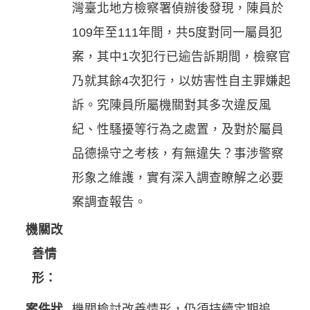
灣臺北地方檢察署偵辦後發現，陳員於
109年至111年間，共5度對同一屬員犯
案，其中1次犯行已逾告訴期間，檢察官
乃就其餘4次犯行，以妨害性自主罪嫌起
訴。究陳員所屬機關對其多次違反風
紀、性騷擾等行為之處置，及對於屬員
品德操守之考核，有無違失？事涉警察
形象之維護，實有深入調查瞭解之必要
案調查報告。
機關改
善情
形：
案件狀
機關檢討改善情形，仍須持續定期追