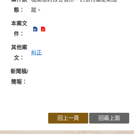
態：
蹤。
本案文
件：
其他案
糾正
文：
新聞稿/
簡報：
回上一頁
回最上面