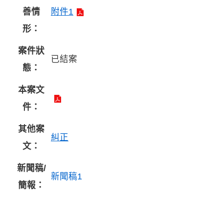
善情
附件1
形：
案件狀
已結案
態：
本案文
件：
其他案
糾正
文：
新聞稿/
新聞稿1
簡報：