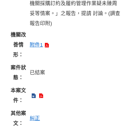
機關採購訂約及履約管理作業疑未臻周
妥等情案。」之報告，提請 討論。(調查
報告印附)
機關改
善情
附件1
形：
案件狀
已結案
態：
本案文
件：
其他案
糾正
文：