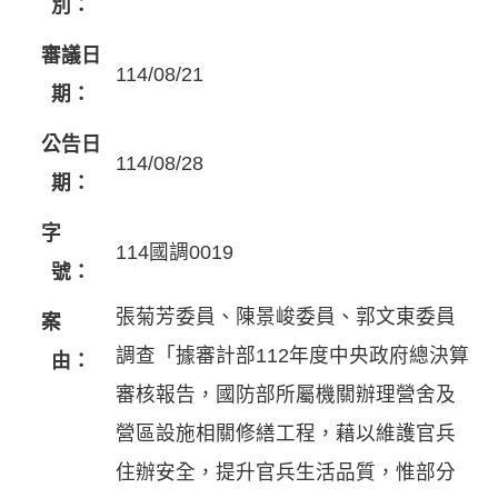
別：
審議日
114/08/21
期：
公告日
114/08/28
期：
字
114國調0019
號：
張菊芳委員、陳景峻委員、郭文東委員
案
調查「據審計部112年度中央政府總決算
由：
審核報告，國防部所屬機關辦理營舍及
營區設施相關修繕工程，藉以維護官兵
住辦安全，提升官兵生活品質，惟部分