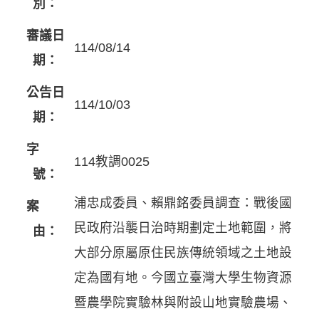
別：
審議日
114/08/14
期：
公告日
114/10/03
期：
字
114教調0025
號：
浦忠成委員、賴鼎銘委員調查：戰後國
案
民政府沿襲日治時期劃定土地範圍，將
由：
大部分原屬原住民族傳統領域之土地設
定為國有地。今國立臺灣大學生物資源
暨農學院實驗林與附設山地實驗農場、