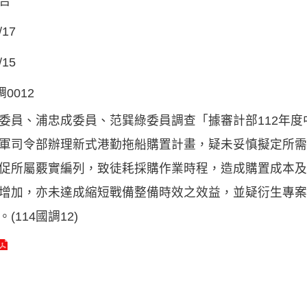
告
/17
/15
調0012
委員、浦忠成委員、范巽綠委員調查「據審計部112年
軍司令部辦理新式港勤拖船購置計畫，疑未妥慎擬定所需
促所屬覈實編列，致徒耗採購作業時程，造成購置成本及
增加，亦未達成縮短戰備整備時效之效益，並疑衍生專案
(114國調12)