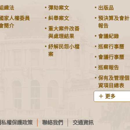
組織法
彈劾案文
出版品
國家人權委員
糾舉案文
預決算及會計
會簡介
報告
重大案件改善
與處理結果
會議紀錄
紓解民怨小檔
巡察行事曆
案
會議行事曆
巡察報告
保有及管理個
資項目總表
更多
隱私權保護政策
聯絡我們
交通資訊