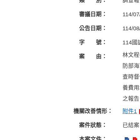
類 別：
調查報
審議日期：
114/07
公告日期：
114/08
字 號：
114國
林文程
案 由：
防部海
查時督
養費用
之報告。
機關改善情形：
附件1
案件狀態：
已結案
本案文件：