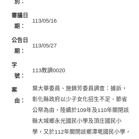
別：
審議日
113/05/16
期：
公告日
113/05/27
期：
字
113教調0020
號：
葉大華委員、施錦芳委員調查：據訴，
案
彰化縣政府以少子女化招生不足、節省
由：
公帑為由，陸續於109年及110年關閉該
縣大城鄉永光國民小學及頂庄國民小
學，又於112年關閉該鄉潭墘國民小學，