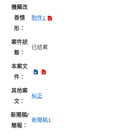
機關改
善情
附件1
形：
案件狀
已結案
態：
本案文
件：
其他案
糾正
文：
新聞稿/
新聞稿1
簡報：