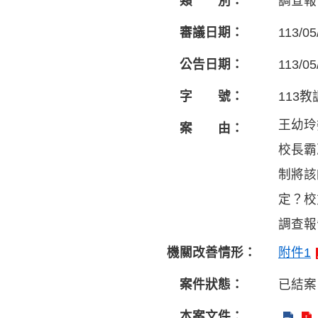
類 別：
調查報
審議日期：
113/05
公告日期：
113/05
字 號：
113教
王幼玲
案 由：
校長霸
制將該
定？校
調查報告
機關改善情形：
附件1
案件狀態：
已結案
本案文件：