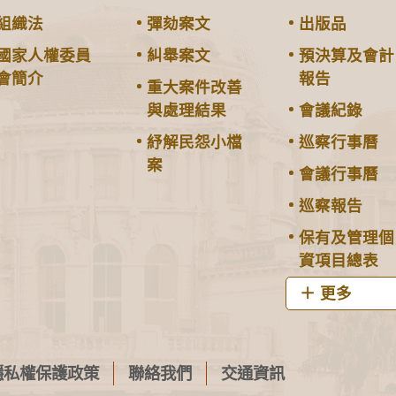
組織法
彈劾案文
出版品
國家人權委員
糾舉案文
預決算及會計
會簡介
報告
重大案件改善
與處理結果
會議紀錄
紓解民怨小檔
巡察行事曆
案
會議行事曆
巡察報告
保有及管理個
資項目總表
更多
隱私權保護政策
聯絡我們
交通資訊