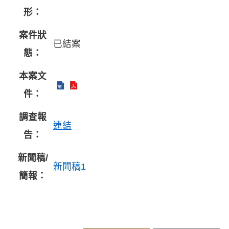
形：
案件狀
已結案
態：
本案文
件：
調查報
連結
告：
新聞稿/
新聞稿1
簡報：