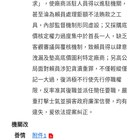
求」，使廠商派駐人員得以進駐機關，
甚至淪為賴員處理鉅額不法賄款之工
具，內部監督機制形同虛設；又採購底
價核定權力過度集中於首長一人，缺乏
客觀審議與覆核機制，致賴員得以肆意
洩漏及墊高底價圖利特定廠商；另高公
局面對賴員涉犯貪瀆重罪，不僅輕縱僅
記一大過，復消極不行使先行停職權
限，反率准其復職並派任簡任要職，嚴
重打擊士氣並損害政府廉潔信譽，均有
違失，爰依法提案糾正。
機關改
善情
附件1