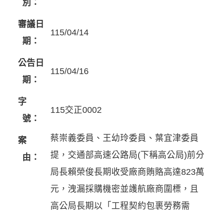
別：
審議日
115/04/14
期：
公告日
115/04/16
期：
字
115交正0002
號：
蔡崇義委員、王幼玲委員、葉宜津委員
案
提，交通部高速公路局(下稱高公局)前分
由：
局長賴榮俊長期收受廠商賄賂高達823萬
元，洩漏採購機密並護航廠商圍標，且
高公局長期以「工程契約包裹勞務需