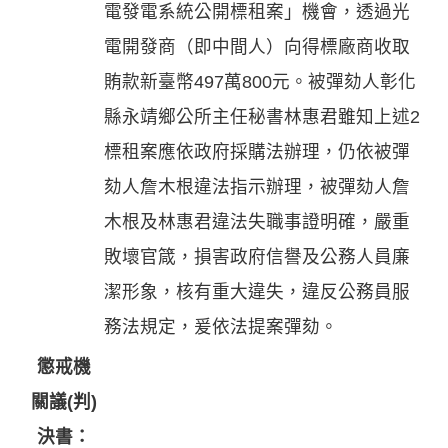
電發電系統公開標租案」機會，透過光
電開發商（即中間人）向得標廠商收取
賄款新臺幣497萬800元。被彈劾人彰化
縣永靖鄉公所主任秘書林惠君雖知上述2
標租案應依政府採購法辦理，仍依被彈
劾人詹木根違法指示辦理，被彈劾人詹
木根及林惠君違法失職事證明確，嚴重
敗壞官箴，損害政府信譽及公務人員廉
潔形象，核有重大違失，違反公務員服
務法規定，爰依法提案彈劾。
懲戒機
關議(判)
決書：