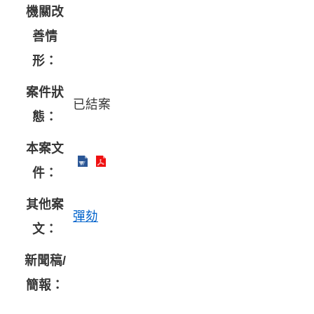
機關改
善情
形：
案件狀
已結案
態：
本案文
件：
其他案
彈劾
文：
新聞稿/
簡報：