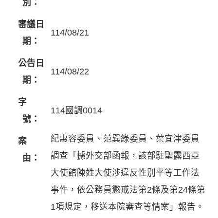
別：
審議日
114/08/21
期：
公告日
114/08/22
期：
字
114國調0014
號：
紀惠容委員、范巽綠委員、葉宜津委員
案
調查「據外交部函報，該部駐聖露西亞
由：
大使館陳姓大使涉違反性別平等工作法
事件，依公務員懲戒法第2條及第24條第
1項規定，移送本院審查等情案」報告。