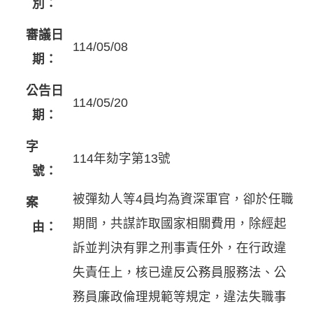
別：
審議日
114/05/08
期：
公告日
114/05/20
期：
字
114年劾字第13號
號：
被彈劾人等4員均為資深軍官，卻於任職
案
期間，共謀詐取國家相關費用，除經起
由：
訴並判決有罪之刑事責任外，在行政違
失責任上，核已違反公務員服務法、公
務員廉政倫理規範等規定，違法失職事