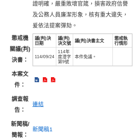
證明確，嚴重敗壞官箴，損害政府信譽
及公務人員廉潔形象，核有重大違失，
爰依法提案彈劾。
懲戒機
議(判)決
議(判)
懲戒執
議(判)決書主文
日期
決文號
行情形
關議(判)
114年
114/09/24
度澄字
本件免議。
決書：
第9號
本案文
件：
調查報
連結
告：
新聞稿/
新聞稿1
簡報：