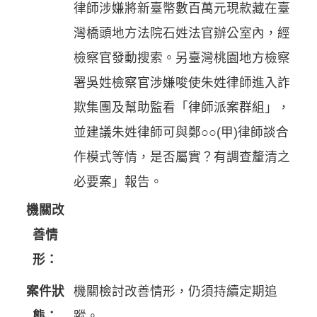
律師涉嫌將新臺幣數百萬元現款藏在臺
灣橋頭地方法院石姓法官辦公室內，經
檢察官發動搜索。另臺灣桃園地方檢察
署吳姓檢察官涉嫌唆使朱姓律師進入詐
欺集團及幫助監看「律師派案群組」，
並建議朱姓律師可與鄭○○(甲)律師談合
作模式等情，是否屬實？有調查釐清之
必要案」報告。
機關改
善情
形：
案件狀
機關檢討改善情形，仍須持續定期追
態：
蹤。