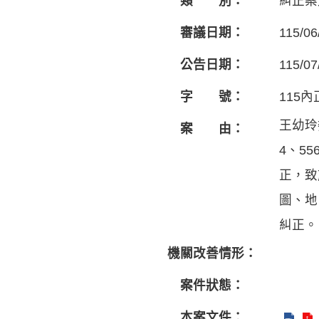
類 別：
糾正案
審議日期：
115/06
公告日期：
115/07
字 號：
115內
王幼玲
案 由：
4、5
正，致
圖、地
糾正。
機關改善情形：
案件狀態：
本案文件：