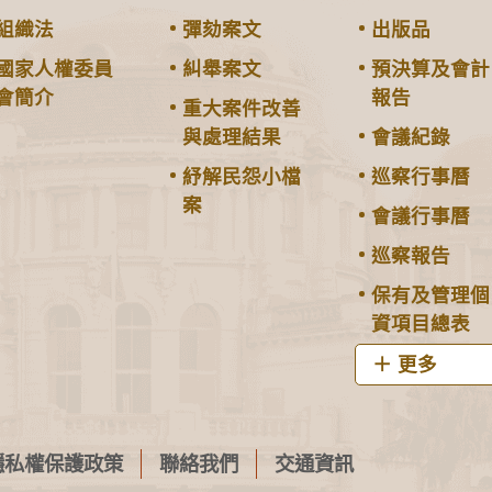
組織法
彈劾案文
出版品
國家人權委員
糾舉案文
預決算及會計
會簡介
報告
重大案件改善
與處理結果
會議紀錄
紓解民怨小檔
巡察行事曆
案
會議行事曆
巡察報告
保有及管理個
資項目總表
更多
隱私權保護政策
聯絡我們
交通資訊