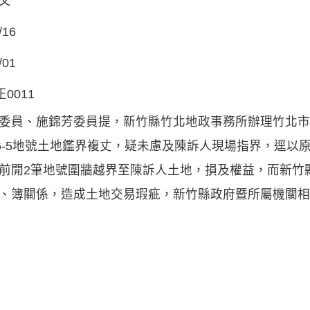
文
/16
/01
正0011
委員、施錦芳委員提，新竹縣竹北地政事務所辦理竹北市貓兒錠
56-5地號土地鑑界複丈，疑未慮及陳訴人現場指界，逕
前開2筆地號圍牆越界至陳訴人土地，損及權益，而新竹
、簿關係，造成土地交易瑕疵，新竹縣政府暨所屬機關相