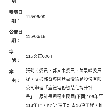
別：
審議日
115/06/09
期：
公告日
115/06/18
期：
字
115交正0004
號：
張菊芳委員、郭文東委員、陳景峻委員
案
提，交通部督導國營臺灣鐵路股份有限
由：
公司辦理「臺鐵電務智慧化提升計
畫」，原計畫期程由民國(下同)106年至
113年止，包含4項子計畫16項工程，推