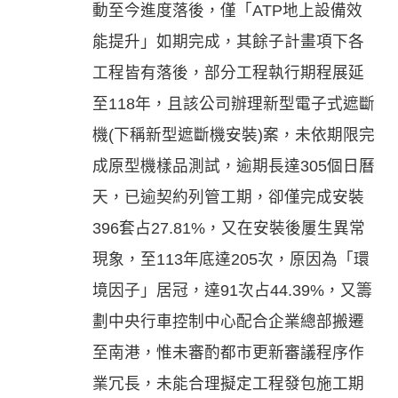
動至今進度落後，僅「ATP地上設備效
能提升」如期完成，其餘子計畫項下各
工程皆有落後，部分工程執行期程展延
至118年，且該公司辦理新型電子式遮斷
機(下稱新型遮斷機安裝)案，未依期限完
成原型機樣品測試，逾期長達305個日曆
天，已逾契約列管工期，卻僅完成安裝
396套占27.81%，又在安裝後屢生異常
現象，至113年底達205次，原因為「環
境因子」居冠，達91次占44.39%，又籌
劃中央行車控制中心配合企業總部搬遷
至南港，惟未審酌都市更新審議程序作
業冗長，未能合理擬定工程發包施工期