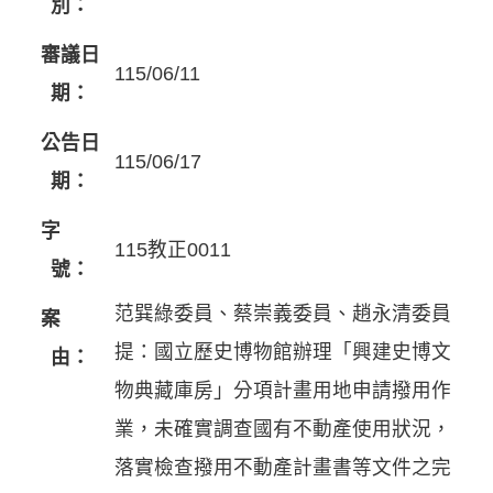
別：
審議日
115/06/11
期：
公告日
115/06/17
期：
字
115教正0011
號：
范巽綠委員、蔡崇義委員、趙永清委員
案
提：國立歷史博物館辦理「興建史博文
由：
物典藏庫房」分項計畫用地申請撥用作
業，未確實調查國有不動產使用狀況，
落實檢查撥用不動產計畫書等文件之完