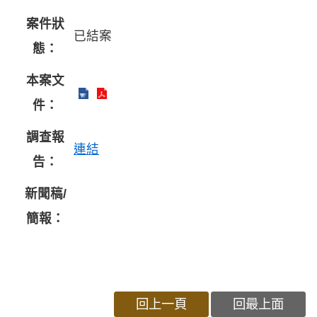
案件狀
已結案
態：
本案文
件：
調查報
連結
告：
新聞稿/
簡報：
回上一頁
回最上面