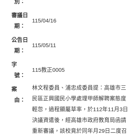
別：
審議日
115/04/16
期：
公告日
115/05/11
期：
字
115教正0005
號：
林文程委員、浦忠成委員提：高雄市三
案
民區正興國民小學處理甲師解聘案態度
由：
輕忽，過程顯屬草率，於112年11月3日
決議資遣後，經高雄市政府教育局函請
重新審議，該校竟於同年月29日二度召