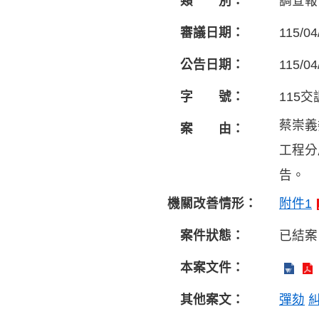
類 別：
調查報
審議日期：
115/04
公告日期：
115/04
字 號：
115交
蔡崇義
案 由：
工程分
告。
機關改善情形：
附件1
案件狀態：
已結案
本案文件：
其他案文：
彈劾