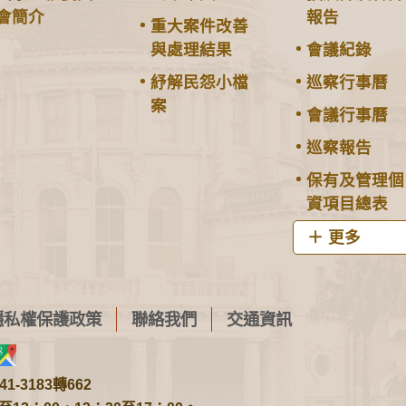
會簡介
報告
重大案件改善
與處理結果
會議紀錄
紓解民怨小檔
巡察行事曆
案
會議行事曆
巡察報告
保有及管理個
資項目總表
更多
隱私權保護政策
聯絡我們
交通資訊
1-3183轉662