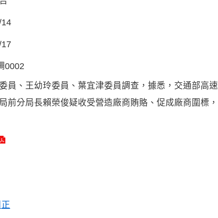
告
/14
/17
調0002
委員、王幼玲委員、葉宜津委員調查，據悉，交通部高速
局前分局長賴榮俊疑收受營造廠商賄賂、促成廠商圍標，
糾正