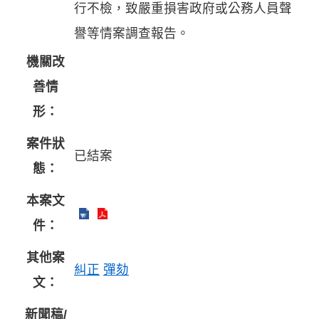
行不檢，致嚴重損害政府或公務人員聲
譽等情案調查報告。
機關改
善情
形：
案件狀
已結案
態：
本案文
件：
其他案
糾正
彈劾
文：
新聞稿/