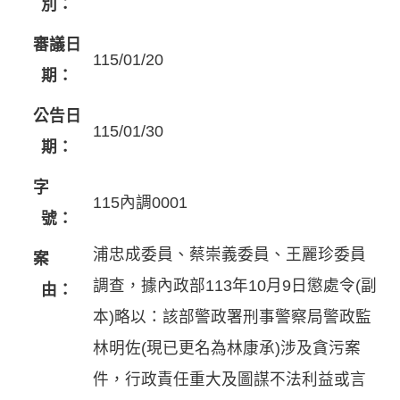
別：
審議日
115/01/20
期：
公告日
115/01/30
期：
字
115內調0001
號：
浦忠成委員、蔡崇義委員、王麗珍委員
案
調查，據內政部113年10月9日懲處令(副
由：
本)略以：該部警政署刑事警察局警政監
林明佐(現已更名為林康承)涉及貪污案
件，行政責任重大及圖謀不法利益或言