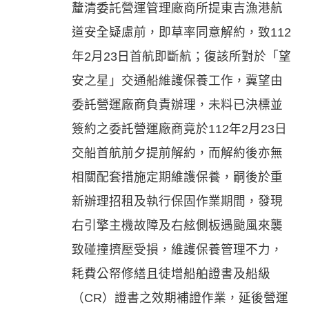
釐清委託營運管理廠商所提東吉漁港航
道安全疑慮前，即草率同意解約，致112
年2月23日首航即斷航；復該所對於「望
安之星」交通船維護保養工作，冀望由
委託營運廠商負責辦理，未料已決標並
簽約之委託營運廠商竟於112年2月23日
交船首航前夕提前解約，而解約後亦無
相關配套措施定期維護保養，嗣後於重
新辦理招租及執行保固作業期間，發現
右引擎主機故障及右舷側板遇颱風來襲
致碰撞擠壓受損，維護保養管理不力，
耗費公帑修繕且徒增船舶證書及船級
（CR）證書之效期補證作業，延後營運