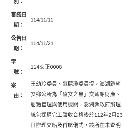
別：
審議日
114/11/11
期：
公告日
114/11/21
期：
字
114交正0008
號：
王幼玲委員、蘇麗瓊委員提，澎湖縣望
案
安鄉公所為「望安之星」交通船財產、
由：
船籍管理與使用機關，澎湖縣政府辦理
統包採購完工驗收合格後於112年2月23
日辦理交船及首航儀式，該所在未查明