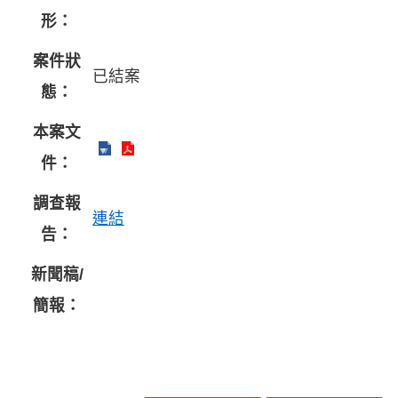
形：
案件狀
已結案
態：
本案文
件：
調查報
連結
告：
新聞稿/
簡報：