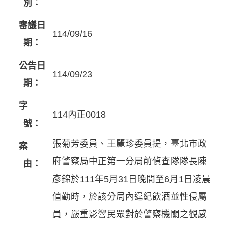
別：
審議日
114/09/16
期：
公告日
114/09/23
期：
字
114內正0018
號：
張菊芳委員、王麗珍委員提，臺北市政
案
府警察局中正第一分局前偵查隊隊長陳
由：
彥錦於111年5月31日晚間至6月1日凌晨
值勤時，於該分局內違紀飲酒並性侵屬
員，嚴重影響民眾對於警察機關之觀感