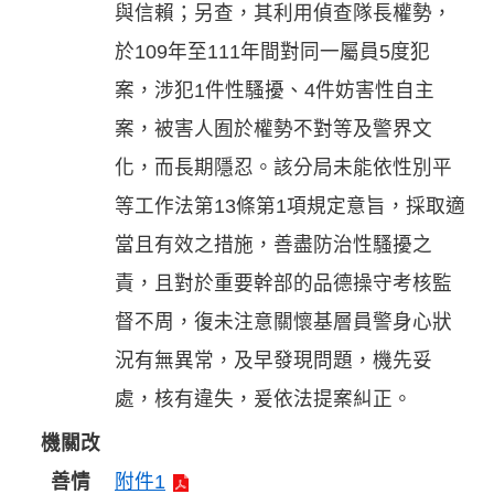
與信賴；另查，其利用偵查隊長權勢，
於109年至111年間對同一屬員5度犯
案，涉犯1件性騷擾、4件妨害性自主
案，被害人囿於權勢不對等及警界文
化，而長期隱忍。該分局未能依性別平
等工作法第13條第1項規定意旨，採取適
當且有效之措施，善盡防治性騷擾之
責，且對於重要幹部的品德操守考核監
督不周，復未注意關懷基層員警身心狀
況有無異常，及早發現問題，機先妥
處，核有違失，爰依法提案糾正。
機關改
善情
附件1