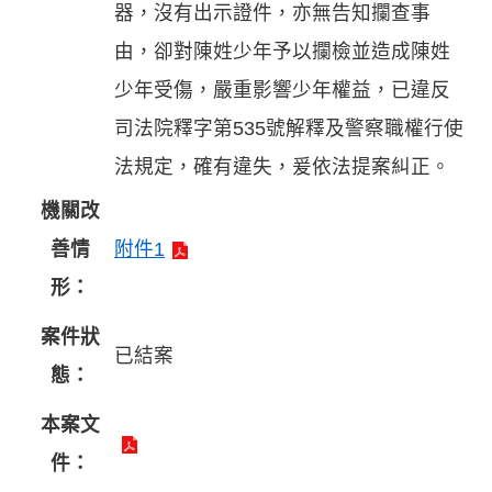
器，沒有出示證件，亦無告知攔查事
由，卻對陳姓少年予以攔檢並造成陳姓
少年受傷，嚴重影響少年權益，已違反
司法院釋字第535號解釋及警察職權行使
法規定，確有違失，爰依法提案糾正。
機關改
善情
附件1
形：
案件狀
已結案
態：
本案文
件：