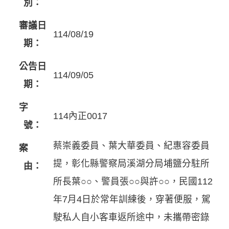
別：
審議日
114/08/19
期：
公告日
114/09/05
期：
字
114內正0017
號：
蔡崇義委員、葉大華委員、紀惠容委員
案
提，彰化縣警察局溪湖分局埔鹽分駐所
由：
所長葉○○、警員張○○與許○○，民國112
年7月4日於常年訓練後，穿著便服，駕
駛私人自小客車返所途中，未攜帶密錄