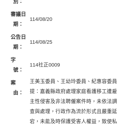
別：
審議日
114/08/20
期：
公告日
114/08/25
期：
字
114社正0009
號：
王美玉委員、王幼玲委員、紀惠容委員
案
提：嘉義縣政府處理家庭看護移工遭雇
由：
主性侵害及非法聘僱案件時，未依法調
查與處理，行政作為流於形式且嚴重延
宕，未能及時保護受害人權益，致使私