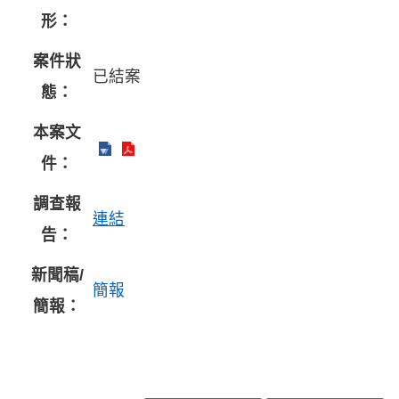
形：
案件狀
已結案
態：
本案文
件：
調查報
連結
告：
新聞稿/
簡報
簡報：