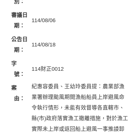
別：
審議日
114/08/06
期：
公告日
114/08/18
期：
字
114財正0012
號：
紀惠容委員、王幼玲委員提：農業部漁
案
業署辦理颱風期間漁船船員上岸避風命
由：
令執行情形，未能有效督導各直轄市、
縣(市)政府落實漁工撤離措施，對於漁工
實際未上岸或返回船上避風一事推諉卸