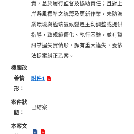
責，怠於履行監督及協助責任；且對上
岸避風標準之統籌及更新作業，未隨漁
業環境與極端氣候變遷主動調整或提供
指導，致規範僵化、執行困難，並有資
訊掌握失實情形，顯有重大違失，爰依
法提案糾正乙案。
機關改
善情
附件1
形：
案件狀
已結案
態：
本案文