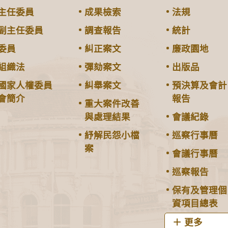
主任委員
成果檢索
法規
副主任委員
調查報告
統計
委員
糾正案文
廉政園地
組織法
彈劾案文
出版品
國家人權委員
糾舉案文
預決算及會計
會簡介
報告
重大案件改善
與處理結果
會議紀錄
紓解民怨小檔
巡察行事曆
案
會議行事曆
巡察報告
保有及管理個
資項目總表
更多