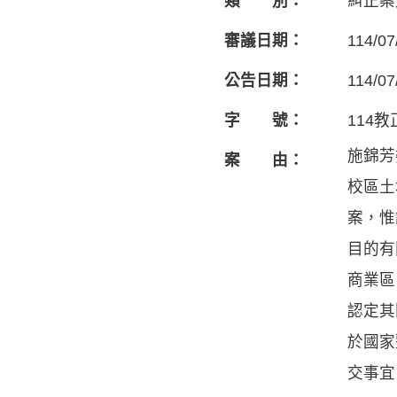
類 別：
糾正案
審議日期：
114/07
公告日期：
114/07
字 號：
114教
施錦芳
案 由：
校區土
案，惟
目的有
商業區
認定其
於國家
交事宜