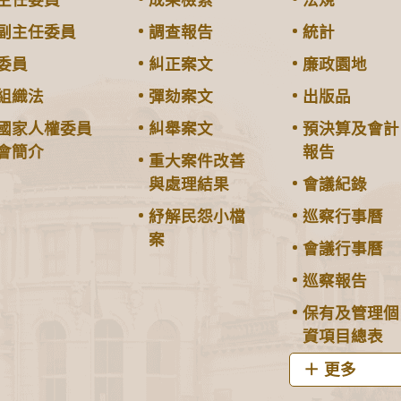
主任委員
成果檢索
法規
副主任委員
調查報告
統計
委員
糾正案文
廉政園地
組織法
彈劾案文
出版品
國家人權委員
糾舉案文
預決算及會計
會簡介
報告
重大案件改善
與處理結果
會議紀錄
紓解民怨小檔
巡察行事曆
案
會議行事曆
巡察報告
保有及管理個
資項目總表
更多