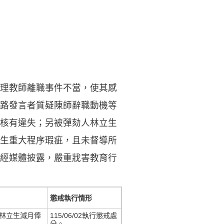
理教師離職事件不當，使其感
路發言者質疑陳師辭職動機等
核有違失；另被彈劾人林立生
生重大程序瑕疵，且未督導所
經媒體披露，嚴重戕害教育行
懲戒執行情形
林立生減月俸
115/06/02執行懲戒處
分。