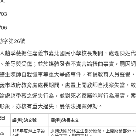
文
/03
/06
劾字第26號
人趙季薇擔任嘉義市嘉北國民小學校長期間，處理陳姓代
、羞辱與受傷；並於媒體發表不實言論扭曲事實，嗣因網
肇生陳師自戕憾事等重大爭議事件，有損教育人員聲譽，
義市政府教育處處長期間，處置上開教師自戕案失當，致
論處趙季薇之違失行為，並對死者家屬咆哮行為屬實，案
形象，亦核有重大違失，爰依法提案彈劾。
決日
議(判)決文號
議(判)決書主文
115年度澄上字第
原判決關於林立生部分廢棄。上開廢棄部分，
25
4號
百分之拾，期間拾月。