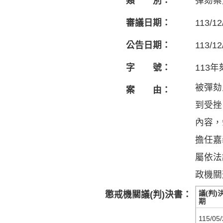
類 別：
彈劾案
審議日期：
113/12
公告日期：
113/12
字 號：
113年
被彈劾
案 由：
到受挫
內容，
擔任嘉
屬依法
政機關
議(判)
懲戒機關議(判)決書：
期
115/05/