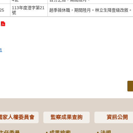
113年度澄字第21
25
趙季薇休職，期間陸月。林立生降壹級改敘。
號
1
國家人權委員會
監察成果查詢
資訊公開