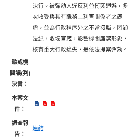
決行。被彈劾人違反利益衝突迴避，多
次收受與其有職務上利害關係者之餽
贈，並為行政程序外之不當接觸，罔顧
法紀，敗壞官箴，影響機關廉潔形象，
核有重大行政違失，爰依法提案彈劾。
懲戒機
關議(判)
決書：
本案文
件：
調查報
連結
告：