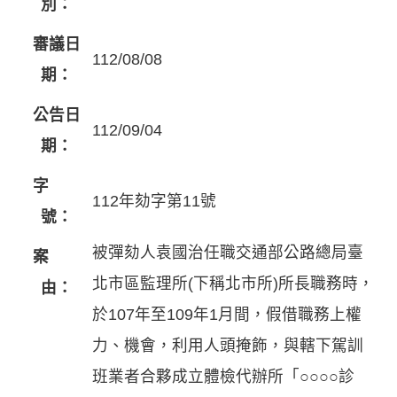
別：
審議日
112/08/08
期：
公告日
112/09/04
期：
字
112年劾字第11號
號：
被彈劾人袁國治任職交通部公路總局臺
案
北市區監理所(下稱北市所)所長職務時，
由：
於107年至109年1月間，假借職務上權
力、機會，利用人頭掩飾，與轄下駕訓
班業者合夥成立體檢代辦所「○○○○診