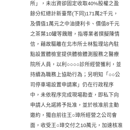
所」，未出資卻固定收取40%股權之盈
餘分紅總計新臺幣(下同)171萬2千元，
及價值1萬元之中油捷利卡、價值8千元
之茶葉10罐等餽贈，指導業者撰擬陳情
信，藉故驅離在北市所士林監理站內駐
點設置體檢室提供體檢體測服務之醫療
院所人員，以利○○○○診所經營獲利，並
持續為職務上協助行為；另明知「○○公
司停車場設置申請案」仍在行政程序
中，未依程序完成現場勘查，即私下向
申請人允諾將予批准，並於核准前主動
邀約，獨自前往王○璋所經營之公司會
面，收受王○璋交付之10萬元，加速核准