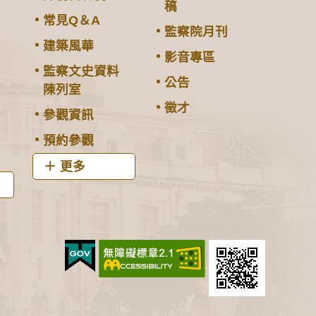
稿
常見Q＆A
監察院月刊
建築風華
影音專區
監察文史資料
公告
陳列室
徵才
參觀資訊
預約參觀
更多