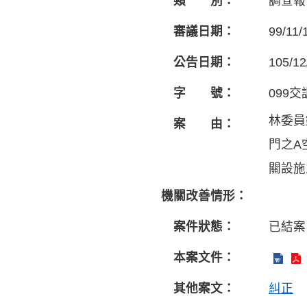
類 別：
調查報
審議日期：
99/11/
公告日期：
105/12
字 號：
099交
林委員
案 由：
門之A
關設施
機關改善情形：
案件狀態：
已結案
本案文件：
其他案文：
糾正