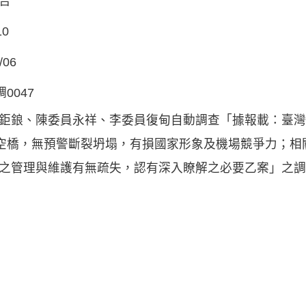
告
10
/06
調0047
鉅鋃、陳委員永祥、李委員復甸自動調查「據報載：臺灣
空橋，無預警斷裂坍塌，有損國家形象及機場競爭力；相
之管理與維護有無疏失，認有深入瞭解之必要乙案」之調