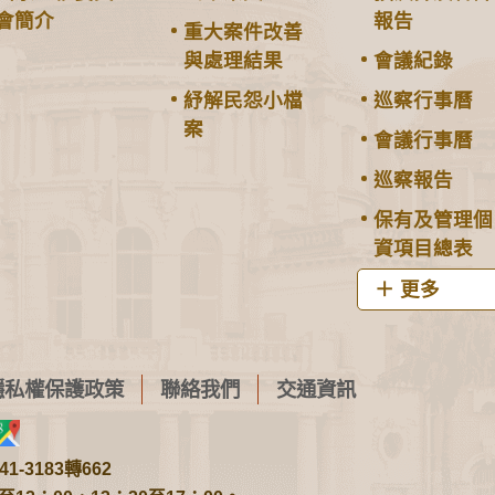
會簡介
報告
重大案件改善
與處理結果
會議紀錄
紓解民怨小檔
巡察行事曆
案
會議行事曆
巡察報告
保有及管理個
資項目總表
更多
隱私權保護政策
聯絡我們
交通資訊
1-3183轉662