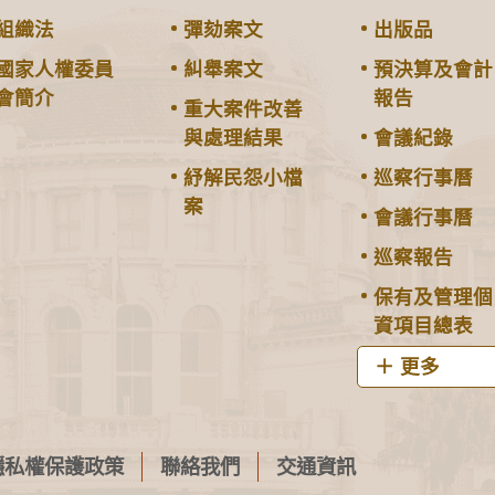
組織法
彈劾案文
出版品
國家人權委員
糾舉案文
預決算及會計
會簡介
報告
重大案件改善
與處理結果
會議紀錄
紓解民怨小檔
巡察行事曆
案
會議行事曆
巡察報告
保有及管理個
資項目總表
更多
隱私權保護政策
聯絡我們
交通資訊