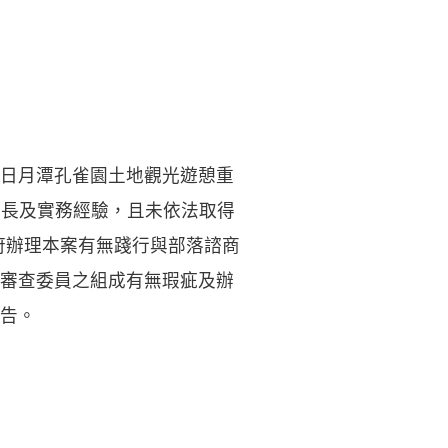
日月潭孔雀園土地觀光遊憩重
專長及實務經驗，且未依法取得
該府辦理本案有無踐行與部落諮商
審查委員之組成有無瑕疵及辦
告。