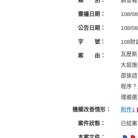
類 別：
調查報
審議日期：
108/08
公告日期：
108/08
字 號：
108財
瓦歷斯
案 由：
大設施
邵族諮
程序？
理遴選
機關改善情形：
附件1
案件狀態：
已結案
本案文件：