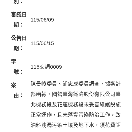
別：
審議日
115/06/09
期：
公告日
115/06/15
期：
字
115交調0009
號：
陳景峻委員、浦忠成委員調查，據審計
案
部函報，國營臺灣鐵路股份有限公司臺
由：
北機務段及花蓮機務段未妥善維護設施
正常運作，且未落實污染防治工作，致
油料洩漏污染土壤及地下水，須花費鉅