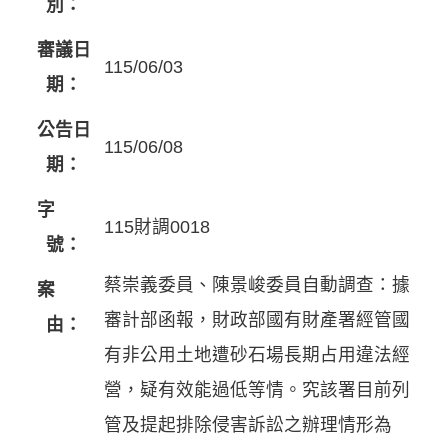
別：
審議日
115/06/03
期：
公告日
115/06/08
期：
字
115財調0018
號：
蔡崇義委員、陳景峻委員自動調查：據
案
審計部函報，財政部國有財產署經管國
由：
有非公用土地遭砂石場長期占用違法經
營，疑有效能過低等情。究該署目前列
管及提起排除侵害訴訟之辦理情形為