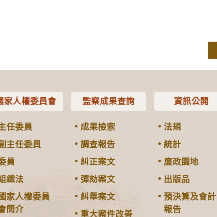
國家人權委員會
監察成果查詢
資訊公開
主任委員
成果檢索
法規
副主任委員
調查報告
統計
委員
糾正案文
廉政園地
組織法
彈劾案文
出版品
國家人權委員
糾舉案文
預決算及會計
會簡介
報告
重大案件改善