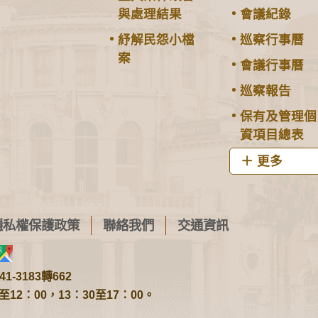
與處理結果
會議紀錄
紓解民怨小檔
巡察行事曆
案
會議行事曆
巡察報告
保有及管理個
資項目總表
更多
隱私權保護政策
聯絡我們
交通資訊
1-3183轉662
2：00，13：30至17：00。