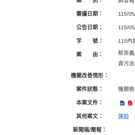
類 別：
調查報
審議日期：
115/05
公告日期：
115/05
字 號：
115內
蔡崇義
案 由：
貪污治
機關改善情形：
案件狀態：
機關檢
本案文件：
其他案文：
彈劾
新聞稿/簡報：