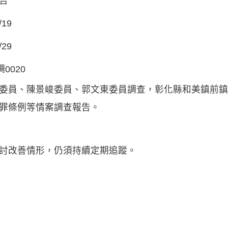
告
/19
/29
調0020
委員、陳景峻委員、郭文東委員調查，彰化縣和美鎮前鎮
罪條例等情案調查報告。
討改善情形，仍須持續定期追蹤。