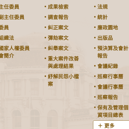
主任委員
成果檢索
法規
副主任委員
調查報告
統計
委員
糾正案文
廉政園地
組織法
彈劾案文
出版品
國家人權委員
糾舉案文
預決算及會計
會簡介
報告
重大案件改善
與處理結果
會議紀錄
紓解民怨小檔
巡察行事曆
案
會議行事曆
巡察報告
保有及管理個
資項目總表
更多