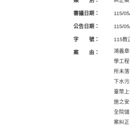
類 別：
糾正案
審議日期：
115/05
公告日期：
115/05
字 號：
115教
鴻義章
案 由：
學工程
所未落
下水污
臺幣上
施之安
全院儲
案糾正