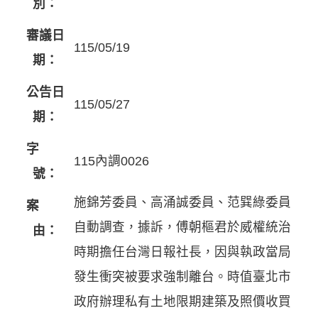
別：
審議日
115/05/19
期：
公告日
115/05/27
期：
字
115內調0026
號：
施錦芳委員、高涌誠委員、范巽綠委員
案
自動調查，據訴，傅朝樞君於威權統治
由：
時期擔任台灣日報社長，因與執政當局
發生衝突被要求強制離台。時值臺北市
政府辦理私有土地限期建築及照價收買