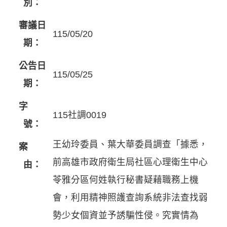
別：
審議日
115/05/20
期：
公告日
115/05/25
期：
字
115社調0019
號：
王幼玲委員、葉大華委員調查「據悉，
案
前高雄市政府衛生局社區心理衛生中心
由：
苓雅分區何姓執行秘書疑藉職務上機
會，利用精神照護查詢系統非法查找弱
勢少女個資並予誘騙性侵。究實情為