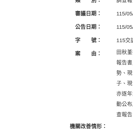
類 別：
調查報
審議日期：
115/05
公告日期：
115/05
字 號：
115交
田秋堇
案 由：
報告書
勢、現
子、現
亦逐年
動公布
查報告
機關改善情形：