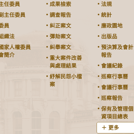
主任委員
成果檢索
法規
副主任委員
調查報告
統計
委員
糾正案文
廉政園地
組織法
彈劾案文
出版品
國家人權委員
糾舉案文
預決算及會計
會簡介
報告
重大案件改善
與處理結果
會議紀錄
紓解民怨小檔
巡察行事曆
案
會議行事曆
巡察報告
保有及管理個
資項目總表
更多